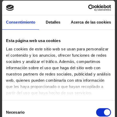
PIROTECNIA VULCANO S.L.
, posee su Sistema Integrado
de Calidad y Gestión Ambiental, basado en las normas
ISO 9001 y ISO 14001 para mejorar el servicio que presta
Consentimiento
Detalles
Acerca de las cookies
a sus clientes, el desempeño y eficiencia con el medio
ambiente.
La Dirección de PIROTECNIA VULCANO S.L. enfoca los
Esta página web usa cookies
Sistemas de Calidad y Gestión Ambiental como una
Las cookies de este sitio web se usan para personalizar
manera de organizar el funcionamiento de la
el contenido y los anuncios, ofrecer funciones de redes
organización partiendo de unos pilares básicos como
sociales y analizar el tráfico. Además, compartimos
son la calidad de sus productos y servicios, la
información sobre el uso que haga del sitio web con
satisfacción del cliente, gestión de los aspectos
nuestros partners de redes sociales, publicidad y análisis
ambientales, las emergencias, los riesgos, los requisitos
web, quienes pueden combinarla con otra información
legales y la mejora continua de la eficacia del Sistema
que les haya proporcionado o que hayan recopilado a
Integrado.
partir del uso que haya hecho de sus servicios.
Selección
Necesario
de