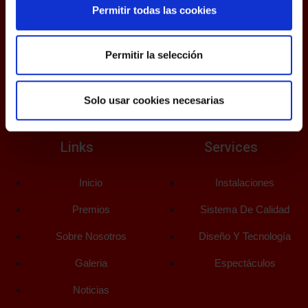
Permitir todas las cookies
Avda. Juan Carlos I Rey de España, 27
28590 Villarejo de Salvanés (Madrid)
Permitir la selección
vulcano@pirotecniavulcano.com
+34 918 745 269
Solo usar cookies necesarias
Links
Services
Inicio
Instalaciones
Premios
Sistema De Calidad
Sobre Nosotros
Diseño Y Tecnología
Galeria
Espectáculos
Noticias